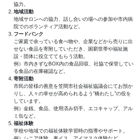
協力。
地域活動
地域サロンへの協力、話し合いの場への参加や市内病
院でのボランティア活動など。
フードバンク
ご家庭で余っている食べ物や、企業などから売りに出
せない食品を寄附していただき、困窮世帯や福祉施
設・団体に役立ててもらう活動。
例）市内きずなBOX内の食品回収、社協で保管してい
る食品の在庫確認など。
寄附活動
市民の皆様の善意を笠間市社会福祉協議会にてお預か
りし、人々の幸せが高められるよう”橋わたし”の役を
しています。
例）金銭、食品、使用済み切手、エコキャップ、アル
ミ缶など。
福祉体験
学校や地域での福祉体験学習時の指導やサポート。
例）シニア体験、車イス、アイマスク体験など。