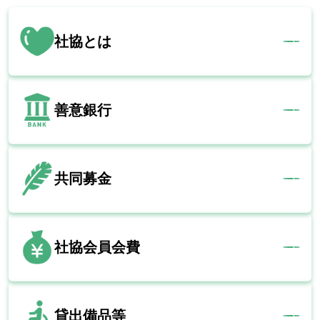
社協とは
善意銀行
共同募金
社協会員会費
貸出備品等