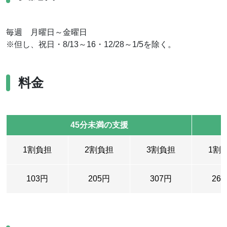
毎週 月曜日～金曜日
※但し、祝日・8/13～16・12/28～1/5を除く。
料金
45分未満の支援
1割負担
2割負担
3割負担
1割
103円
205円
307円
26