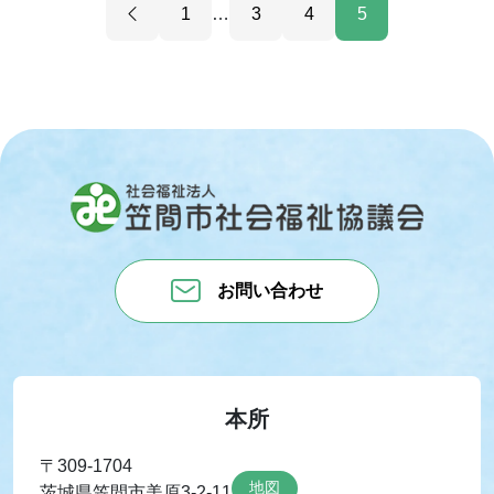
1
…
3
4
5
お問い合わせ
本所
〒309-1704
地図
茨城県笠間市美原3-2-11