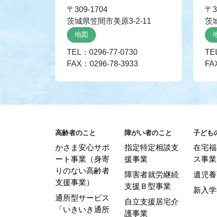
〒309-1704
〒3
茨城県笠間市美原3-2-11
茨
地図
TEL：0296-77-0730
TE
FAX：0296-78-3933
FA
高齢者のこと
障がい者のこと
子ども
かさま安心サポ
指定特定相談支
在宅福
ート事業（身寄
援事業
ス事業
りのない高齢者
障害者就労継続
遺児養
支援事業）
支援Ｂ型事業
新入学
通所型サービス
自立支援居宅介
「いきいき通所
護事業