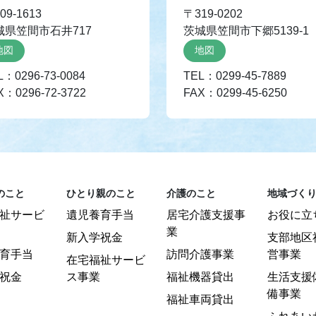
09-1613
〒319-0202
城県笠間市石井717
茨城県笠間市下郷5139-1
地図
地図
L：0296-73-0084
TEL：0299-45-7889
X：0296-72-3722
FAX：0299-45-6250
のこと
ひとり親のこと
介護のこと
地域づく
祉サービ
遺児養育手当
居宅介護支援事
お役に立
業
新入学祝金
支部地区
育手当
訪問介護事業
営事業
在宅福祉サービ
祝金
ス事業
福祉機器貸出
生活支援
備事業
福祉車両貸出