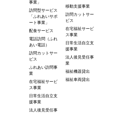
事業」
移動支援事業
訪問型サービス
訪問カットサー
「ふれあいサポ
ビス
ート事業」
在宅福祉サービ
配食サービス
ス事業
電話訪問（ふれ
日常生活自立支
あい電話）
援事業
訪問カットサー
法人後見受任事
ビス
業
ふれあい訪問事
福祉機器貸出
業
福祉車両貸出
在宅福祉サービ
ス事業
日常生活自立支
援事業
法人後見受任事