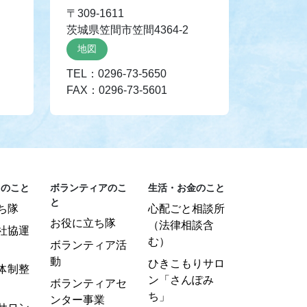
〒309-1611
茨城県笠間市笠間4364-2
地図
TEL：0296-73-5650
FAX：0296-73-5601
りのこと
ボランティアのこ
生活・お金のこと
と
ち隊
心配ごと相談所
お役に立ち隊
（法律相談含
社協運
む）
ボランティア活
動
ひきこもりサロ
体制整
ン「さんぽみ
ボランティアセ
ち」
ンター事業