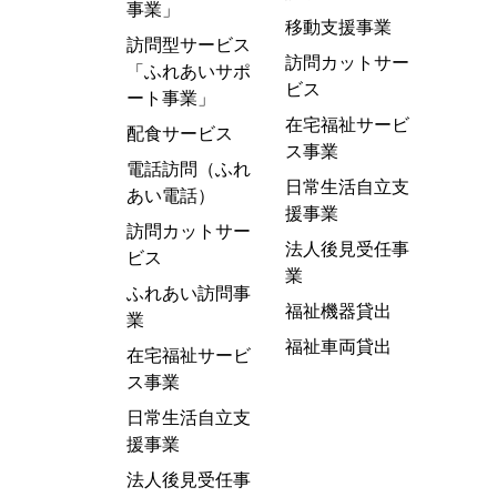
事業」
移動支援事業
訪問型サービス
訪問カットサー
「ふれあいサポ
ビス
ート事業」
在宅福祉サービ
配食サービス
ス事業
電話訪問（ふれ
日常生活自立支
あい電話）
援事業
訪問カットサー
法人後見受任事
ビス
業
ふれあい訪問事
福祉機器貸出
業
福祉車両貸出
在宅福祉サービ
ス事業
日常生活自立支
援事業
法人後見受任事