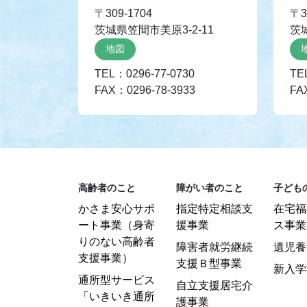
〒309-1704
〒3
茨城県笠間市美原3-2-11
茨
地図
TEL：0296-77-0730
TE
FAX：0296-78-3933
FA
高齢者のこと
障がい者のこと
子ども
かさま安心サポ
指定特定相談支
在宅福
ート事業（身寄
援事業
ス事業
りのない高齢者
障害者就労継続
遺児養
支援事業）
支援Ｂ型事業
新入学
通所型サービス
自立支援居宅介
「いきいき通所
護事業