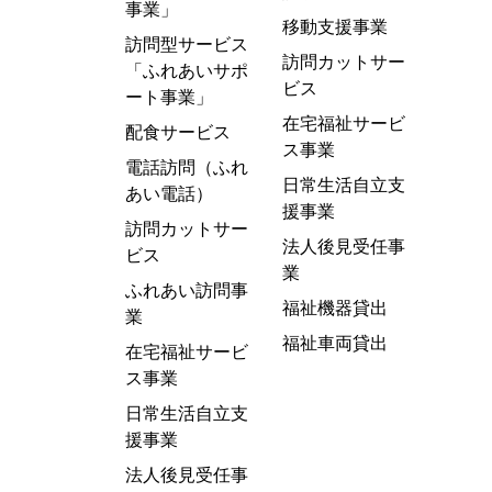
事業」
移動支援事業
訪問型サービス
訪問カットサー
「ふれあいサポ
ビス
ート事業」
在宅福祉サービ
配食サービス
ス事業
電話訪問（ふれ
日常生活自立支
あい電話）
援事業
訪問カットサー
法人後見受任事
ビス
業
ふれあい訪問事
福祉機器貸出
業
福祉車両貸出
在宅福祉サービ
ス事業
日常生活自立支
援事業
法人後見受任事