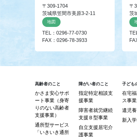
〒309-1704
〒3
茨城県笠間市美原3-2-11
茨
地図
TEL：0296-77-0730
TE
FAX：0296-78-3933
FA
高齢者のこと
障がい者のこと
子ども
かさま安心サポ
指定特定相談支
在宅福
ート事業（身寄
援事業
ス事業
りのない高齢者
障害者就労継続
遺児養
支援事業）
支援Ｂ型事業
新入学
通所型サービス
自立支援居宅介
「いきいき通所
護事業