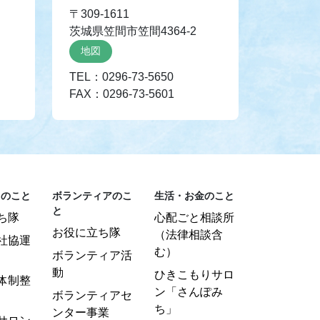
〒309-1611
茨城県笠間市笠間4364-2
地図
TEL：0296-73-5650
FAX：0296-73-5601
りのこと
ボランティアのこ
生活・お金のこと
と
ち隊
心配ごと相談所
お役に立ち隊
（法律相談含
社協運
む）
ボランティア活
動
ひきこもりサロ
体制整
ン「さんぽみ
ボランティアセ
ち」
ンター事業