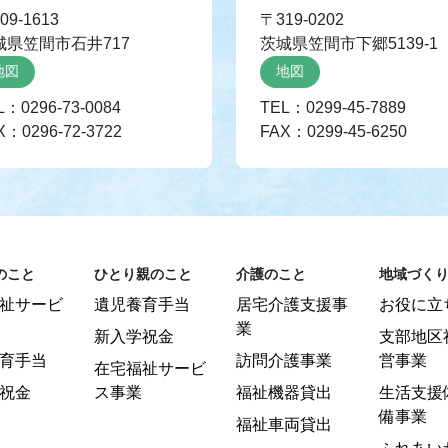
09-1613
〒319-0202
城県笠間市石井717
茨城県笠間市下郷5139-1
地図
地図
L：0296-73-0084
TEL：0299-45-7889
X：0296-72-3722
FAX：0299-45-6250
のこと
ひとり親のこと
介護のこと
地域づく
祉サービ
遺児養育手当
居宅介護支援事
お役に立
業
新入学祝金
支部地区
育手当
訪問介護事業
営事業
在宅福祉サービ
祝金
ス事業
福祉機器貸出
生活支援
備事業
福祉車両貸出