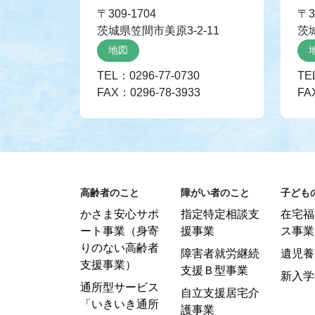
〒309-1704
〒3
茨城県笠間市美原3-2-11
茨
地図
TEL：0296-77-0730
TE
FAX：0296-78-3933
FA
高齢者のこと
障がい者のこと
子ども
かさま安心サポ
指定特定相談支
在宅福
ート事業（身寄
援事業
ス事業
りのない高齢者
障害者就労継続
遺児養
支援事業）
支援Ｂ型事業
新入学
通所型サービス
自立支援居宅介
「いきいき通所
護事業