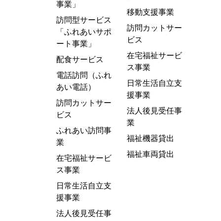
事業」
移動支援事業
訪問型サービス
訪問カットサー
「ふれあいサポ
ビス
ート事業」
在宅福祉サービ
配食サービス
ス事業
電話訪問（ふれ
日常生活自立支
あい電話）
援事業
訪問カットサー
法人後見受任事
ビス
業
ふれあい訪問事
福祉機器貸出
業
福祉車両貸出
在宅福祉サービ
ス事業
日常生活自立支
援事業
法人後見受任事