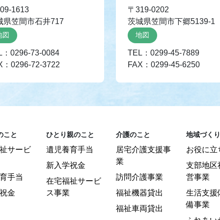
09-1613
〒319-0202
城県笠間市石井717
茨城県笠間市下郷5139-1
地図
地図
L：0296-73-0084
TEL：0299-45-7889
X：0296-72-3722
FAX：0299-45-6250
のこと
ひとり親のこと
介護のこと
地域づく
祉サービ
遺児養育手当
居宅介護支援事
お役に立
業
新入学祝金
支部地区
育手当
訪問介護事業
営事業
在宅福祉サービ
祝金
ス事業
福祉機器貸出
生活支援
備事業
福祉車両貸出