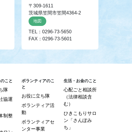
〒309-1611
茨城県笠間市笠間4364-2
地図
TEL：0296-73-5650
FAX：0296-73-5601
りのこと
ボランティアのこ
生活・お金のこと
と
ち隊
心配ごと相談所
お役に立ち隊
（法律相談含
社協運
む）
ボランティア活
動
ひきこもりサロ
体制整
ン「さんぽみ
ボランティアセ
ち」
ンター事業