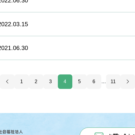
022.06.30
022.03.15
021.06.30
1
2
3
4
5
6
…
11