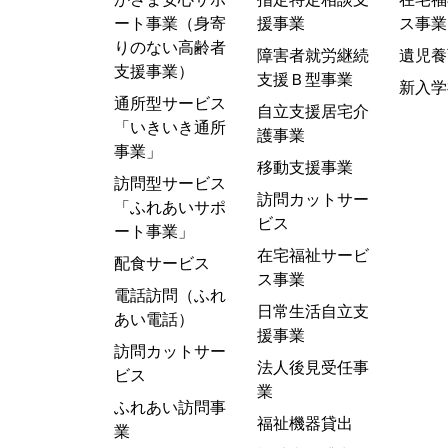
ート事業（身寄
援事業
ス事業
りのない高齢者
障害者就労継続
遺児養
支援事業）
支援Ｂ型事業
新入学
通所型サービス
自立支援居宅介
「いきいき通所
護事業
事業」
移動支援事業
訪問型サービス
訪問カットサー
「ふれあいサポ
ビス
ート事業」
在宅福祉サービ
配食サービス
ス事業
電話訪問（ふれ
日常生活自立支
あい電話）
援事業
訪問カットサー
法人後見受任事
ビス
業
ふれあい訪問事
福祉機器貸出
業