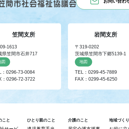
お問い合わ
笠間支所
岩間支所
09-1613
〒319-0202
城県笠間市石井717
茨城県笠間市下郷5139-1
地図
地図
L：0296-73-0084
TEL：0299-45-7889
X：0296-72-3722
FAX：0299-45-6250
のこと
ひとり親のこと
介護のこと
地域づく
祉サービ
遺児養育手当
居宅介護支援事
お役に立