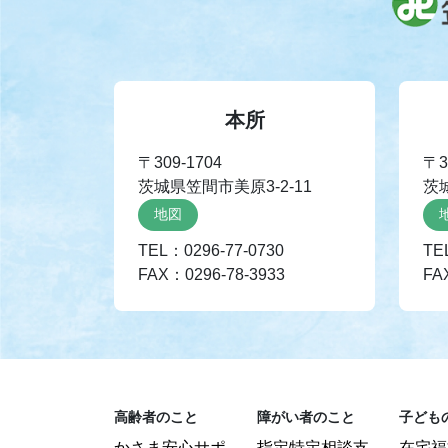
本所
〒309-1704
〒3
茨城県笠間市美原3-2-11
茨
地図
TEL：0296-77-0730
TE
FAX：0296-78-3933
FA
高齢者のこと
障がい者のこと
子ども
かさま安心サポ
指定特定相談支
在宅福