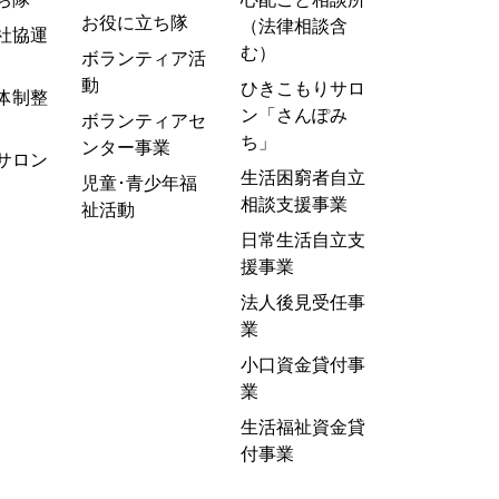
お役に立ち隊
（法律相談含
社協運
む）
ボランティア活
動
ひきこもりサロ
体制整
ン「さんぽみ
ボランティアセ
ち」
ンター事業
サロン
生活困窮者自立
児童･青少年福
相談支援事業
祉活動
日常生活自立支
援事業
法人後見受任事
業
小口資金貸付事
業
生活福祉資金貸
付事業